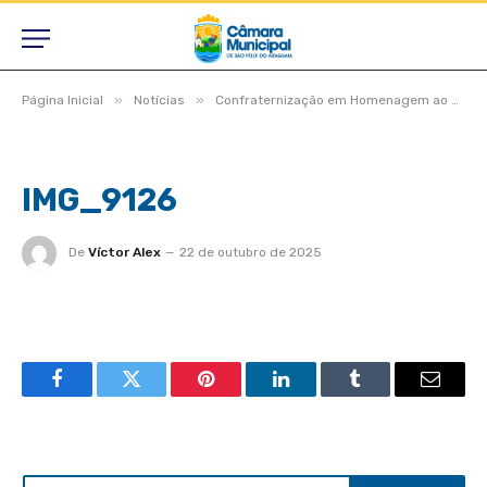
»
»
Página Inicial
Notícias
Confraternização em Homenagem ao Dia do Professor
IMG_9126
De
Víctor Alex
22 de outubro de 2025
Facebook
Twitter
Pinterest
LinkedIn
Tumblr
Email