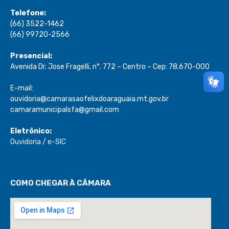
Telefone:
(66) 3522-1462
(66) 99720-2566
Presencial:
Avenida Dr. Jose Fragelli, n°. 772 – Centro – Cep: 78.670-000
E-mail:
ouvidoria@camarasaofelixdoaraguaia.mt.gov.br
camaramunicipalsfa@gmail.com
Eletrônico:
Ouvidoria
/
e-SIC
COMO CHEGAR À CÂMARA