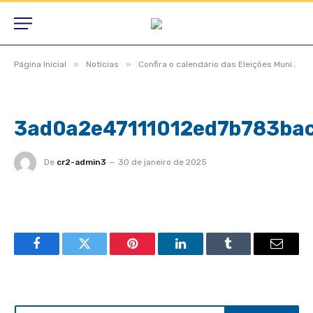
»
»
Página Inicial
Notícias
Confira o calendário das Eleições Municipais 2024
3ad0a2e47111012ed7b783ba
De
cr2-admin3
30 de janeiro de 2025
Facebook
Twitter
Pinterest
LinkedIn
Tumblr
Email