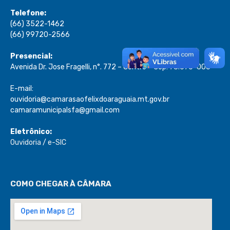
Telefone:
(66) 3522-1462
(66) 99720-2566
Presencial:
Avenida Dr. Jose Fragelli, n°. 772 – Centro – Cep: 78.670-000
E-mail:
ouvidoria@camarasaofelixdoaraguaia.mt.gov.br
camaramunicipalsfa@gmail.com
Eletrônico:
Ouvidoria
/
e-SIC
COMO CHEGAR À CÂMARA