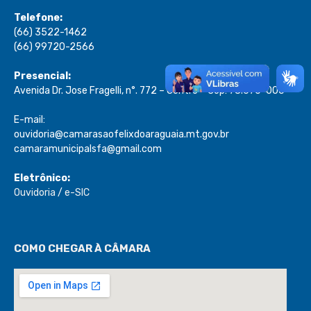
Telefone:
(66) 3522-1462
(66) 99720-2566
Presencial:
Avenida Dr. Jose Fragelli, n°. 772 – Centro – Cep: 78.670-000
E-mail:
ouvidoria@camarasaofelixdoaraguaia.mt.gov.br
camaramunicipalsfa@gmail.com
Eletrônico:
Ouvidoria
/
e-SIC
COMO CHEGAR À CÂMARA