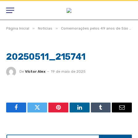
»
»
Página Inicial
Notícias
Comemorações pelos 49 anos de São Félix do Araguaia têm noite especial em homenagem às mães
20250511_215741
De
Víctor Alex
19 de maio de 2025
Facebook
Twitter
Pinterest
LinkedIn
Tumblr
Email