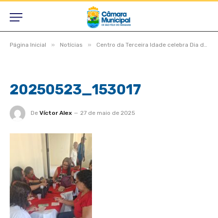
»
»
Página Inicial
Notícias
Centro da Terceira Idade celebra Dia das Mães com tarde de alegria e homenagens
20250523_153017
De
Víctor Alex
27 de maio de 2025