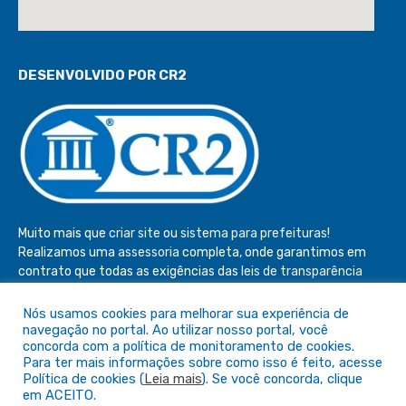
DESENVOLVIDO POR CR2
Muito mais que
criar site
ou
sistema para prefeituras
!
Realizamos uma
assessoria
completa, onde garantimos em
contrato que todas as exigências das
leis de transparência
pública
serão atendidas.
Nós usamos cookies para melhorar sua experiência de
Conheça o
PNTP
e o
Radar da Transparência Pública
navegação no portal. Ao utilizar nosso portal, você
concorda com a política de monitoramento de cookies.
Para ter mais informações sobre como isso é feito, acesse
Política de cookies (
Leia mais
). Se você concorda, clique
em ACEITO.