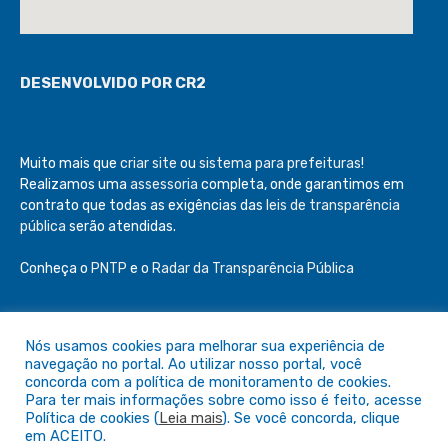
DESENVOLVIDO POR CR2
Muito mais que
criar site
ou
sistema para prefeituras
!
Realizamos uma
assessoria
completa, onde garantimos em
contrato que todas as exigências das
leis de transparência
pública
serão atendidas.
Conheça o
PNTP
e o
Radar da Transparência Pública
Nós usamos cookies para melhorar sua experiência de
navegação no portal. Ao utilizar nosso portal, você
Todos os direitos reservados a Câmara de São Félix do Araguaia
concorda com a política de monitoramento de cookies.
Para ter mais informações sobre como isso é feito, acesse
Política de cookies (
Leia mais
). Se você concorda, clique
Mapa do Site
Acessar Área Administrativa
em ACEITO.
Acessar o Webmail