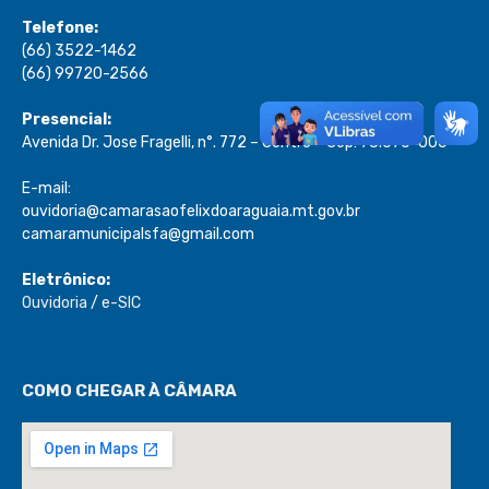
Telefone:
(66) 3522-1462
(66) 99720-2566
Presencial:
Avenida Dr. Jose Fragelli, n°. 772 – Centro – Cep: 78.670-000
E-mail:
ouvidoria@camarasaofelixdoaraguaia.mt.gov.br
camaramunicipalsfa@gmail.com
Eletrônico:
Ouvidoria
/
e-SIC
COMO CHEGAR À CÂMARA