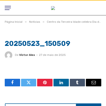
»
»
Página Inicial
Notícias
Centro da Terceira Idade celebra Dia das Mães com tarde de alegria e homenagens
20250523_150509
De
Víctor Alex
27 de maio de 2025
Facebook
Twitter
Pinterest
LinkedIn
Tumblr
Email