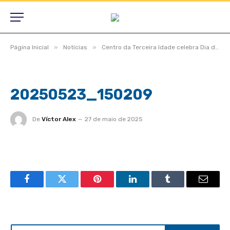
»
»
Página Inicial
Notícias
Centro da Terceira Idade celebra Dia das Mães com tarde de alegria e homenagens
20250523_150209
De
Víctor Alex
27 de maio de 2025
Facebook
Twitter
Pinterest
LinkedIn
Tumblr
Email