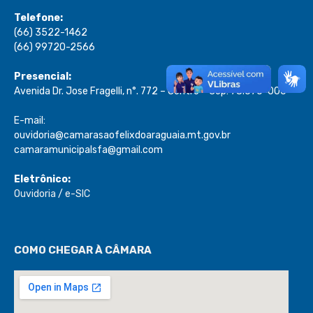
Telefone:
(66) 3522-1462
(66) 99720-2566
Presencial:
Avenida Dr. Jose Fragelli, n°. 772 – Centro – Cep: 78.670-000
E-mail:
ouvidoria@camarasaofelixdoaraguaia.mt.gov.br
camaramunicipalsfa@gmail.com
Eletrônico:
Ouvidoria
/
e-SIC
COMO CHEGAR À CÂMARA