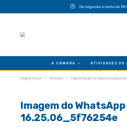
De segunda a sexta de 08:
A CÂMARA
ATIVIDADES DO
»
»
Página Inicial
Notícias
Capacitação fortalece atuação do
Imagem do WhatsApp 
16.25.06_5f76254e