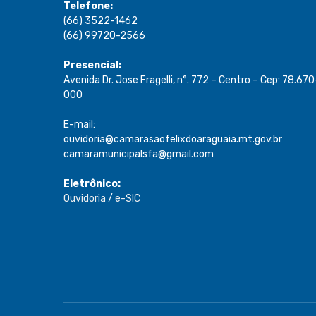
Telefone:
(66) 3522-1462
(66) 99720-2566
Presencial:
Avenida Dr. Jose Fragelli, n°. 772 – Centro – Cep: 78.670
000
E-mail:
ouvidoria@camarasaofelixdoaraguaia.mt.gov.br
camaramunicipalsfa@gmail.com
Eletrônico:
Ouvidoria
/
e-SIC