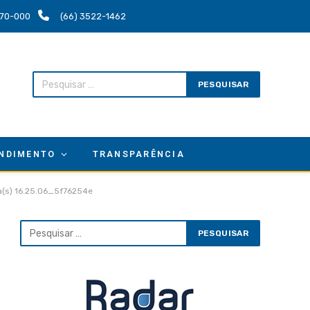
.670-000
(66) 3522-1462
NDIMENTO
TRANSPARÊNCIA
(s) 16.25.06_5f76254e