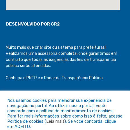
DESENVOLVIDO POR CR2
Muito mais que
criar site
ou
sistema para prefeituras
!
Realizamos uma
assessoria
completa, onde garantimos em
contrato que todas as exigências das
leis de transparência
pública
serão atendidas.
Conheça o
PNTP
e o
Radar da Transparência Pública
Nós usamos cookies para melhorar sua experiência de
navegação no portal. Ao utilizar nosso portal, você
Todos os direitos reservados a Câmara de São Félix do Araguaia
concorda com a política de monitoramento de cookies.
Para ter mais informações sobre como isso é feito, acesse
Política de cookies (
Leia mais
). Se você concorda, clique
Mapa do Site
Acessar Área Administrativa
em ACEITO.
Acessar o Webmail