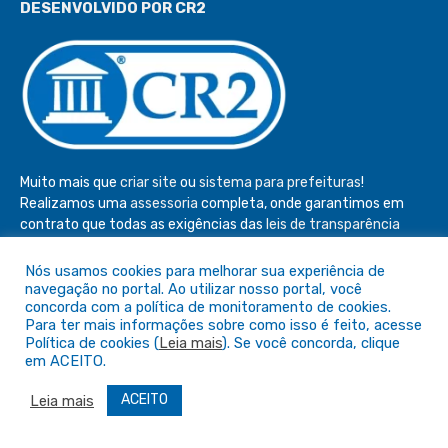
DESENVOLVIDO POR CR2
Muito mais que
criar site
ou
sistema para prefeituras
!
Realizamos uma
assessoria
completa, onde garantimos em
contrato que todas as exigências das
leis de transparência
pública
serão atendidas.
Nós usamos cookies para melhorar sua experiência de
Conheça o
PNTP
e o
Radar da Transparência Pública
navegação no portal. Ao utilizar nosso portal, você
concorda com a política de monitoramento de cookies.
Para ter mais informações sobre como isso é feito, acesse
Política de cookies (
Leia mais
). Se você concorda, clique
em ACEITO.
Todos os direitos reservados a Câmara de São Félix do Araguaia
ACEITO
Leia mais
Mapa do Site
Acessar Área Administrativa