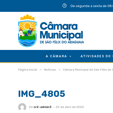
De segunda a sexta de 08:
A CÂMARA
ATIVIDADES DO
»
»
Página Inicial
Notícias
Câmara Municipal de São Félix do
IMG_4805
De
cr2-admin3
25 de abril de 2025