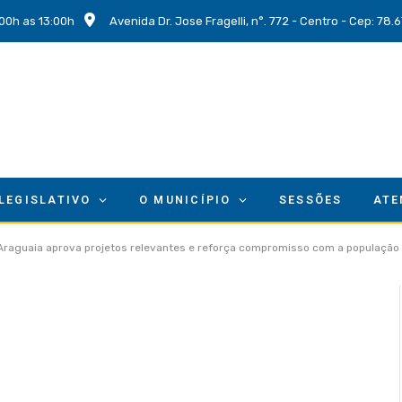
00h as 13:00h
Avenida Dr. Jose Fragelli, n°. 772 - Centro - Cep: 78
 LEGISLATIVO
O MUNICÍPIO
SESSÕES
ATE
 Araguaia aprova projetos relevantes e reforça compromisso com a população