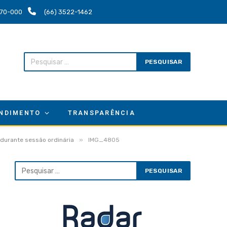
.670-000
(66) 3522-1462
NDIMENTO
TRANSPARÊNCIA
»
 durante sessão ordinária
IMG_4805