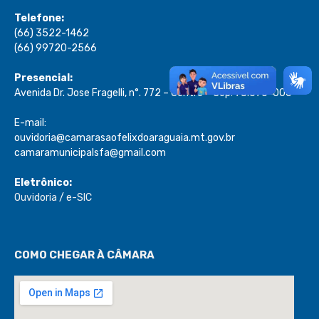
Telefone:
(66) 3522-1462
(66) 99720-2566
Presencial:
Avenida Dr. Jose Fragelli, n°. 772 – Centro – Cep: 78.670-000
E-mail:
ouvidoria@camarasaofelixdoaraguaia.mt.gov.br
camaramunicipalsfa@gmail.com
Eletrônico:
Ouvidoria
/
e-SIC
COMO CHEGAR À CÂMARA