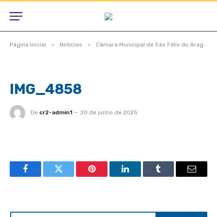
»
»
Página Inicial
Notícias
Câmara Municipal de São Félix do Araguaia aprova projetos relevantes e reforça compromisso com a população durante sessão ordinária
IMG_4858
De
cr2-admin1
20 de junho de 2025
Facebook
Twitter
Pinterest
LinkedIn
Tumblr
Email