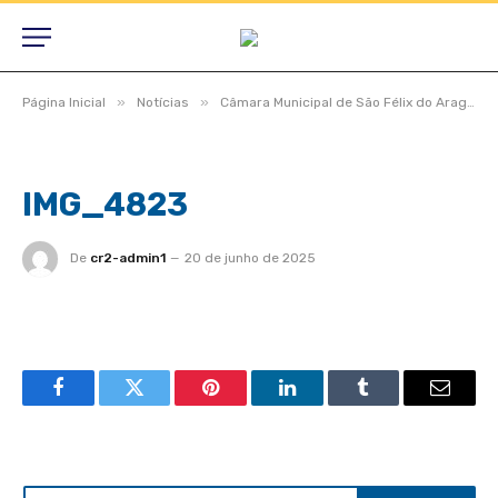
»
»
Página Inicial
Notícias
Câmara Municipal de São Félix do Araguaia aprova projetos relevantes e reforça compromisso com a população durante sessão ordinária
IMG_4823
De
cr2-admin1
20 de junho de 2025
Facebook
Twitter
Pinterest
LinkedIn
Tumblr
Email