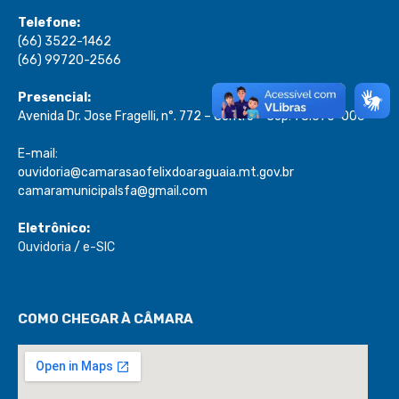
Telefone:
(66) 3522-1462
(66) 99720-2566
Presencial:
Avenida Dr. Jose Fragelli, n°. 772 – Centro – Cep: 78.670-000
E-mail:
ouvidoria@camarasaofelixdoaraguaia.mt.gov.br
camaramunicipalsfa@gmail.com
Eletrônico:
Ouvidoria
/
e-SIC
COMO CHEGAR À CÂMARA