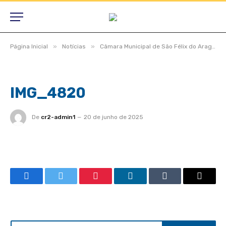
»
»
Página Inicial
Notícias
Câmara Municipal de São Félix do Araguaia aprova projetos relevantes e reforça compromisso com a população durante sessão ordinária
IMG_4820
De
cr2-admin1
20 de junho de 2025
Facebook
Twitter
Pinterest
LinkedIn
Tumblr
Email