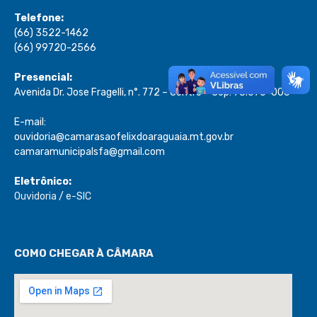
Telefone:
(66) 3522-1462
(66) 99720-2566
Presencial:
Avenida Dr. Jose Fragelli, n°. 772 – Centro – Cep: 78.670-000
E-mail:
ouvidoria@camarasaofelixdoaraguaia.mt.gov.br
camaramunicipalsfa@gmail.com
Eletrônico:
Ouvidoria
/
e-SIC
COMO CHEGAR À CÂMARA