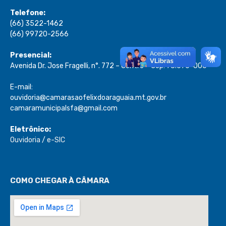
Telefone:
(66) 3522-1462
(66) 99720-2566
Presencial:
Avenida Dr. Jose Fragelli, n°. 772 – Centro – Cep: 78.670-000
E-mail:
ouvidoria@camarasaofelixdoaraguaia.mt.gov.br
camaramunicipalsfa@gmail.com
Eletrônico:
Ouvidoria
/
e-SIC
COMO CHEGAR À CÂMARA