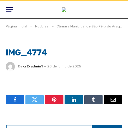
»
»
Página Inicial
Notícias
Câmara Municipal de São Félix do Araguaia aprova projetos relevantes e reforça compromisso com a população durante sessão ordinária
IMG_4774
De
cr2-admin1
20 de junho de 2025
Facebook
Twitter
Pinterest
LinkedIn
Tumblr
Email