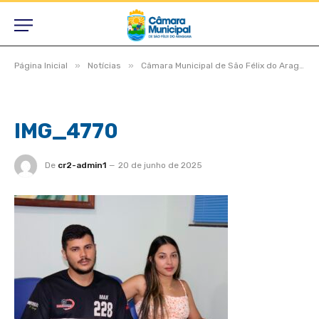
»
»
Página Inicial
Notícias
Câmara Municipal de São Félix do Araguaia aprova projetos relevantes e reforça compromisso com a população durante sessão ordinária
IMG_4770
De
cr2-admin1
20 de junho de 2025