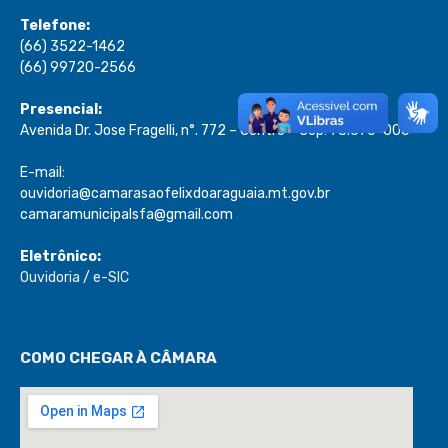
Telefone:
(66) 3522-1462
(66) 99720-2566
Presencial:
Avenida Dr. Jose Fragelli, n°. 772 – Centro – Cep: 78.670-000
E-mail:
ouvidoria@camarasaofelixdoaraguaia.mt.gov.br
camaramunicipalsfa@gmail.com
Eletrônico:
Ouvidoria
/
e-SIC
COMO CHEGAR À CÂMARA