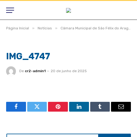
»
»
Página Inicial
Notícias
Câmara Municipal de São Félix do Araguaia aprova projetos relevantes e reforça compromisso com a população durante sessão ordinária
IMG_4747
De
cr2-admin1
20 de junho de 2025
Facebook
Twitter
Pinterest
LinkedIn
Tumblr
Email