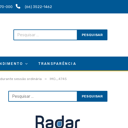
.670-000
(66) 3522-1462
NDIMENTO
TRANSPARÊNCIA
»
 durante sessão ordinária
IMG_4745