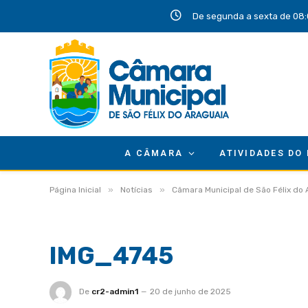
De segunda a sexta de 08:
A CÂMARA
ATIVIDADES DO
»
»
Página Inicial
Notícias
Câmara Municipal de São Félix do
IMG_4745
De
cr2-admin1
20 de junho de 2025