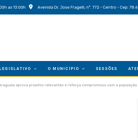
00h as 13:00h
Avenida Dr. Jose Fragelli, n°. 772 - Centro - Cep: 78
 LEGISLATIVO
O MUNICÍPIO
SESSÕES
ATE
 Araguaia aprova projetos relevantes e reforça compromisso com a população