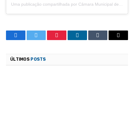
Uma publicação compartilhada por Câmara Municipal de São Félix do Araguaia (@camarasaofelixdoaraguaia)
Facebook
Twitter
Pinterest
LinkedIn
Tumblr
Email
ÚLTIMOS
POSTS