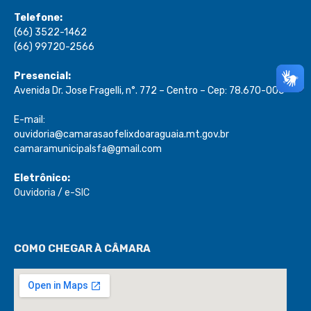
Telefone:
(66) 3522-1462
(66) 99720-2566
Presencial:
Avenida Dr. Jose Fragelli, n°. 772 – Centro – Cep: 78.670-000
E-mail:
ouvidoria@camarasaofelixdoaraguaia.mt.gov.br
camaramunicipalsfa@gmail.com
Eletrônico:
Ouvidoria
/
e-SIC
COMO CHEGAR À CÂMARA