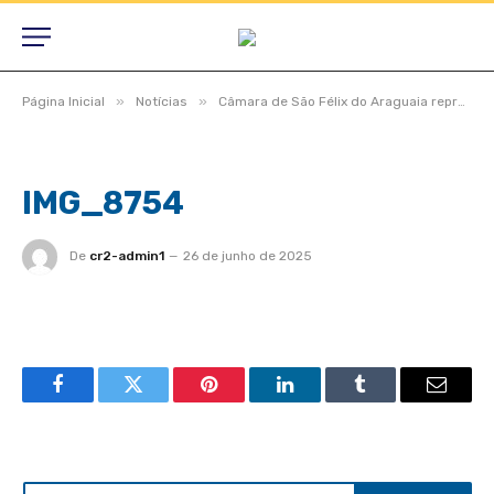
»
»
Página Inicial
Notícias
Câmara de São Félix do Araguaia reprova contas da ex-prefeita Janailza Taveira Leite; população lota plenário e decisão gera forte repercussão
IMG_8754
De
cr2-admin1
26 de junho de 2025
Facebook
Twitter
Pinterest
LinkedIn
Tumblr
Email