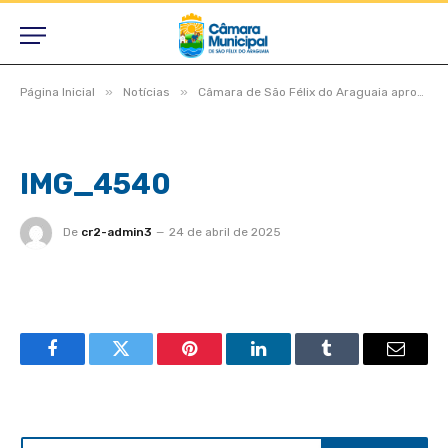
»
»
Página Inicial
Notícias
Câmara de São Félix do Araguaia aprova projetos estratégicos em dois turnos durante Sessão Ordinária e Extraordinária
IMG_4540
De
cr2-admin3
24 de abril de 2025
Facebook
Twitter
Pinterest
LinkedIn
Tumblr
Email