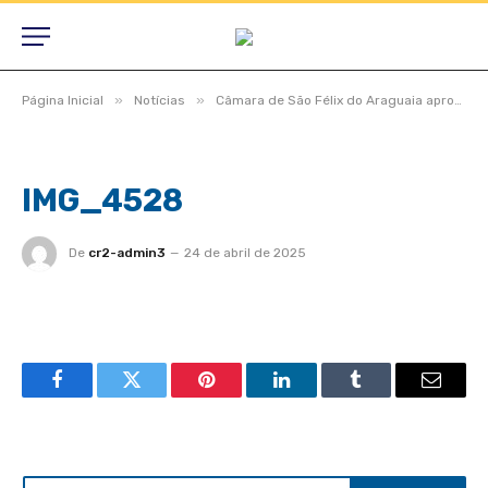
»
»
Página Inicial
Notícias
Câmara de São Félix do Araguaia aprova projetos estratégicos em dois turnos durante Sessão Ordinária e Extraordinária
IMG_4528
De
cr2-admin3
24 de abril de 2025
Facebook
Twitter
Pinterest
LinkedIn
Tumblr
Email