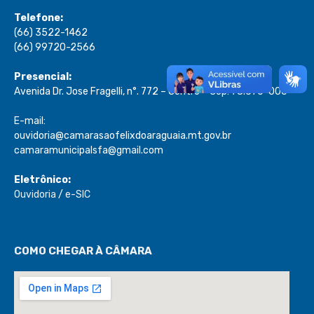
Telefone:
(66) 3522-1462
(66) 99720-2566
Presencial:
Avenida Dr. Jose Fragelli, n°. 772 – Centro – Cep: 78.670-000
E-mail:
ouvidoria@camarasaofelixdoaraguaia.mt.gov.br
camaramunicipalsfa@gmail.com
Eletrônico:
Ouvidoria
/
e-SIC
COMO CHEGAR À CÂMARA