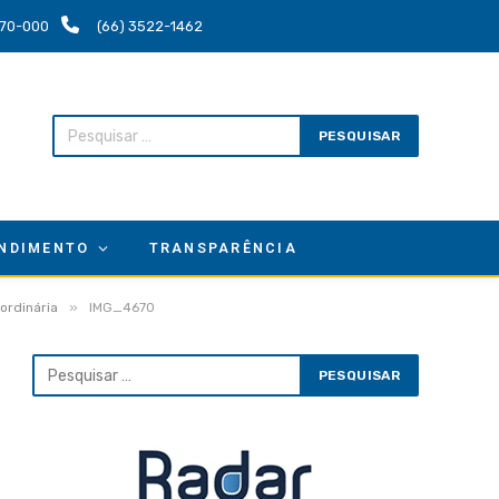
.670-000
(66) 3522-1462
NDIMENTO
TRANSPARÊNCIA
»
ordinária
IMG_4670