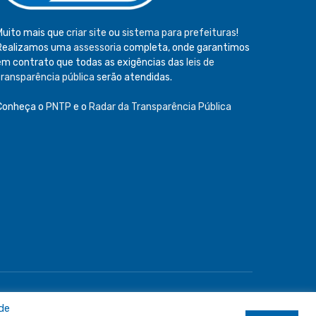
Muito mais que
criar site
ou
sistema para prefeituras
!
Realizamos uma
assessoria
completa, onde garantimos
em contrato que todas as exigências das
leis de
transparência pública
serão atendidas.
Conheça o
PNTP
e o
Radar da Transparência Pública
e
Acessar Área Administrativa
Acessar o Webmail
 de