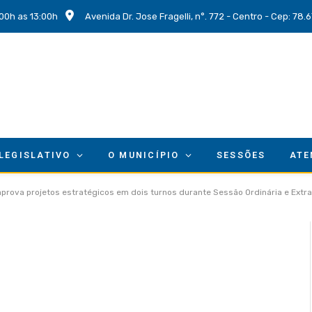
00h as 13:00h
Avenida Dr. Jose Fragelli, n°. 772 - Centro - Cep: 78
 LEGISLATIVO
O MUNICÍPIO
SESSÕES
ATE
prova projetos estratégicos em dois turnos durante Sessão Ordinária e Extra