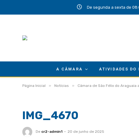
De segunda a sexta de 08:
A CÂMARA
ATIVIDADES DO
»
»
Página Inicial
Notícias
Câmara de São Félix do Araguaia a
IMG_4670
De
cr2-admin1
20 de junho de 2025