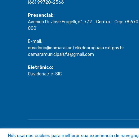
(66) 99720-2566
Presencial:
Avenida Dr. Jose Fragelli, n°. 772 – Centro – Cep: 78.670
000
E-mail:
ouvidoria@camarasaofelixdoaraguaia.mt.gov.br
camaramunicipalsfa@gmail.com
Eletrônico:
Ouvidoria
/
e-SIC
Todos os direitos reservados a Câmara de São Félix do A
Nós usamos cookies para melhorar sua experiência de navegação 