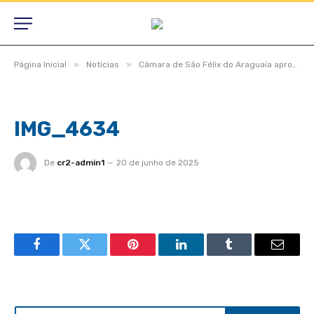
»
»
Página Inicial
Notícias
Câmara de São Félix do Araguaia aprova projetos estratégicos em dois turnos durante Sessão Ordinária e Extraordinária
IMG_4634
De
cr2-admin1
20 de junho de 2025
Facebook
Twitter
Pinterest
LinkedIn
Tumblr
Email