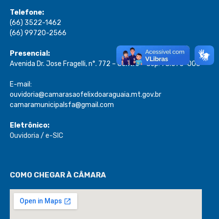
Telefone:
(66) 3522-1462
(66) 99720-2566
Presencial:
Avenida Dr. Jose Fragelli, n°. 772 – Centro – Cep: 78.670-000
E-mail:
ouvidoria@camarasaofelixdoaraguaia.mt.gov.br
camaramunicipalsfa@gmail.com
Eletrônico:
Ouvidoria
/
e-SIC
COMO CHEGAR À CÂMARA