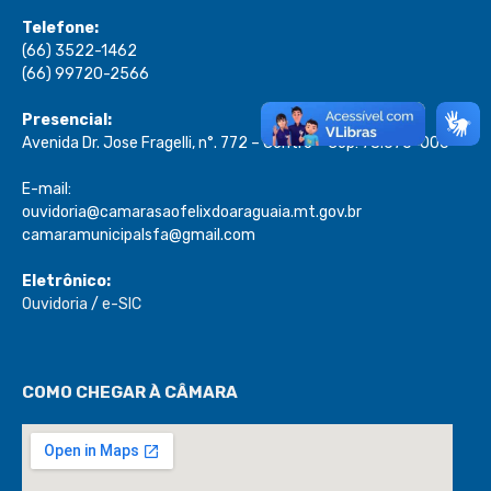
Telefone:
(66) 3522-1462
(66) 99720-2566
Presencial:
Avenida Dr. Jose Fragelli, n°. 772 – Centro – Cep: 78.670-000
E-mail:
ouvidoria@camarasaofelixdoaraguaia.mt.gov.br
camaramunicipalsfa@gmail.com
Eletrônico:
Ouvidoria
/
e-SIC
COMO CHEGAR À CÂMARA