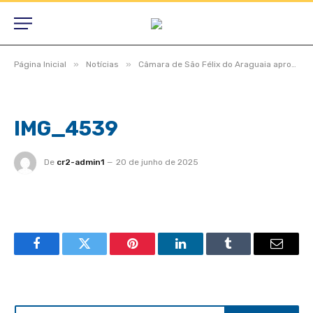
»
»
Página Inicial
Notícias
Câmara de São Félix do Araguaia aprova projetos estratégicos em dois turnos durante Sessão Ordinária e Extraordinária
IMG_4539
De
cr2-admin1
20 de junho de 2025
Facebook
Twitter
Pinterest
LinkedIn
Tumblr
Email