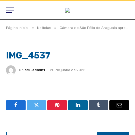
»
»
Página Inicial
Notícias
Câmara de São Félix do Araguaia aprova projetos estratégicos em dois turnos durante Sessão Ordinária e Extraordinária
IMG_4537
De
cr2-admin1
20 de junho de 2025
Facebook
Twitter
Pinterest
LinkedIn
Tumblr
Email