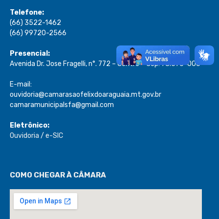
Telefone:
(66) 3522-1462
(66) 99720-2566
Presencial:
Avenida Dr. Jose Fragelli, n°. 772 – Centro – Cep: 78.670-000
E-mail:
ouvidoria@camarasaofelixdoaraguaia.mt.gov.br
camaramunicipalsfa@gmail.com
Eletrônico:
Ouvidoria
/
e-SIC
COMO CHEGAR À CÂMARA