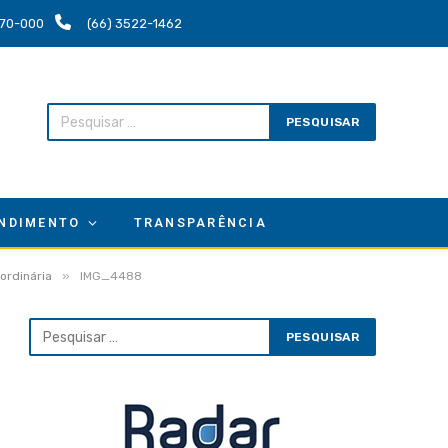
.670-000
(66) 3522-1462
NDIMENTO
TRANSPARÊNCIA
»
ordinária
IMG_4488