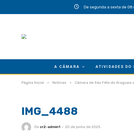
De segunda a sexta de 08:
A CÂMARA
ATIVIDADES DO
»
»
Página Inicial
Notícias
Câmara de São Félix do Araguaia a
IMG_4488
De
cr2-admin1
20 de junho de 2025