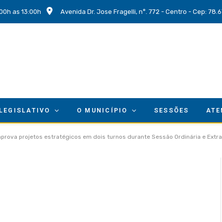
00h as 13:00h
Avenida Dr. Jose Fragelli, n°. 772 - Centro - Cep: 78
 LEGISLATIVO
O MUNICÍPIO
SESSÕES
ATE
prova projetos estratégicos em dois turnos durante Sessão Ordinária e Extra