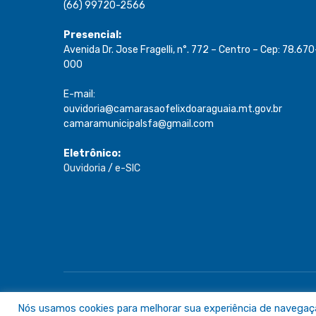
(66) 99720-2566
Presencial:
Avenida Dr. Jose Fragelli, n°. 772 – Centro – Cep: 78.670
000
E-mail:
ouvidoria@camarasaofelixdoaraguaia.mt.gov.br
camaramunicipalsfa@gmail.com
Eletrônico:
Ouvidoria
/
e-SIC
Todos os direitos reservados a Câmara de São Félix do A
Nós usamos cookies para melhorar sua experiência de navegação 