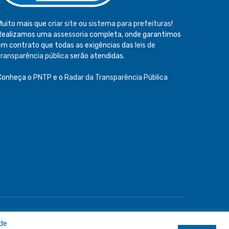
Muito mais que
criar site
ou
sistema para prefeituras
!
Realizamos uma
assessoria
completa, onde garantimos
em contrato que todas as exigências das
leis de
transparência pública
serão atendidas.
Conheça o
PNTP
e o
Radar da Transparência Pública
e
Acessar Área Administrativa
Acessar o Webmail
 de