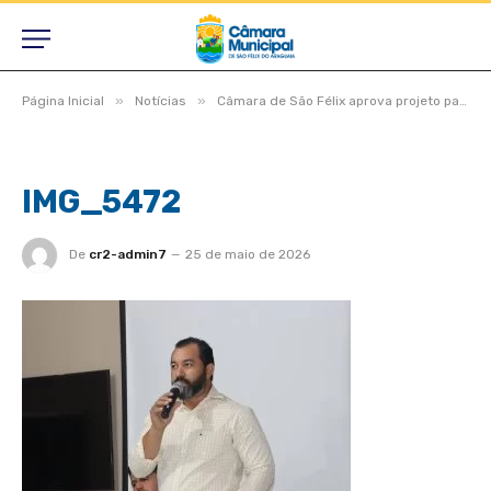
»
»
Página Inicial
Notícias
Câmara de São Félix aprova projeto para consórcio do aterro sanitário e vereadores destacam estradas, saúde e obras na zona rural
IMG_5472
De
cr2-admin7
25 de maio de 2026