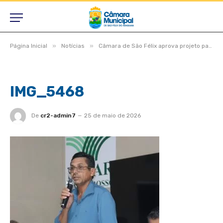
»
»
Página Inicial
Notícias
Câmara de São Félix aprova projeto para consórcio do aterro sanitário e vereadores destacam estradas, saúde e obras na zona rural
IMG_5468
De
cr2-admin7
25 de maio de 2026