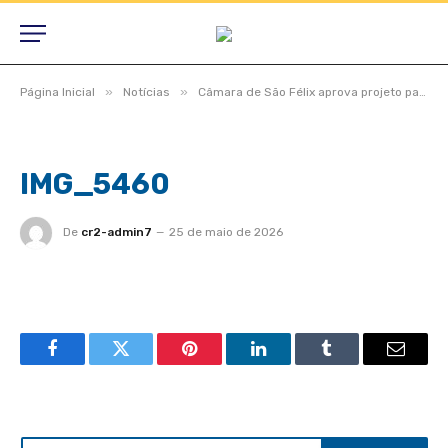
»
»
Página Inicial
Notícias
Câmara de São Félix aprova projeto para consórcio do aterro sanitário e vereadores destacam estradas, saúde e obras na zona rural
IMG_5460
De
cr2-admin7
25 de maio de 2026
Facebook
Twitter
Pinterest
LinkedIn
Tumblr
Email