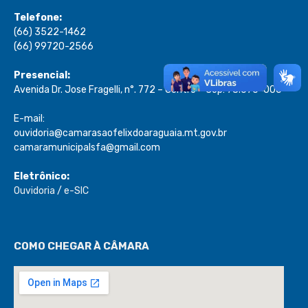
Telefone:
(66) 3522-1462
(66) 99720-2566
Presencial:
Avenida Dr. Jose Fragelli, n°. 772 – Centro – Cep: 78.670-000
E-mail:
ouvidoria@camarasaofelixdoaraguaia.mt.gov.br
camaramunicipalsfa@gmail.com
Eletrônico:
Ouvidoria
/
e-SIC
COMO CHEGAR À CÂMARA