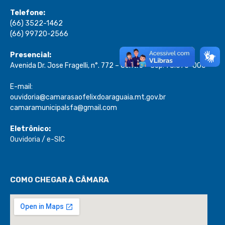
Telefone:
(66) 3522-1462
(66) 99720-2566
Presencial:
Avenida Dr. Jose Fragelli, n°. 772 – Centro – Cep: 78.670-000
E-mail:
ouvidoria@camarasaofelixdoaraguaia.mt.gov.br
camaramunicipalsfa@gmail.com
Eletrônico:
Ouvidoria
/
e-SIC
COMO CHEGAR À CÂMARA