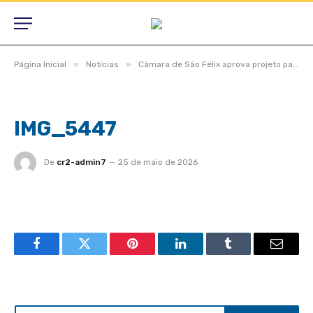
»
»
Página Inicial
Notícias
Câmara de São Félix aprova projeto para consórcio do aterro sanitário e vereadores destacam estradas, saúde e obras na zona rural
IMG_5447
De
cr2-admin7
25 de maio de 2026
Facebook
Twitter
Pinterest
LinkedIn
Tumblr
Email