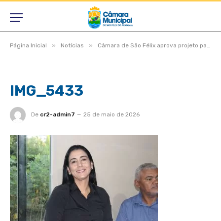
»
»
Página Inicial
Notícias
Câmara de São Félix aprova projeto para consórcio do aterro sanitário e vereadores destacam estradas, saúde e obras na zona rural
IMG_5433
De
cr2-admin7
25 de maio de 2026