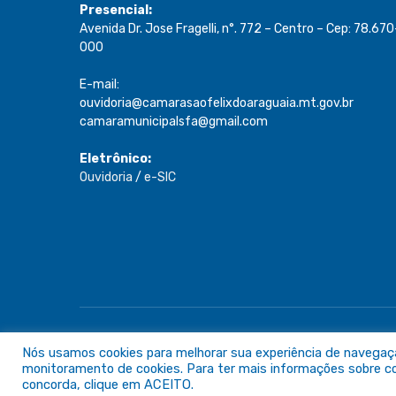
Presencial:
Avenida Dr. Jose Fragelli, n°. 772 – Centro – Cep: 78.670
000
E-mail:
ouvidoria@camarasaofelixdoaraguaia.mt.gov.br
camaramunicipalsfa@gmail.com
Eletrônico:
Ouvidoria
/
e-SIC
Todos os direitos reservados a Câmara de São Félix do A
Nós usamos cookies para melhorar sua experiência de navegação 
monitoramento de cookies. Para ter mais informações sobre com
concorda, clique em ACEITO.