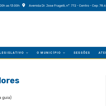
00h as 13:00h
Avenida Dr. Jose Fragelli, n°. 772 - Centro - Cep: 78
 LEGISLATIVO
O MUNICÍPIO
SESSÕES
ATE
dores
 guia)