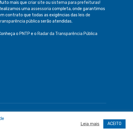
Muito mais que
criar site
ou
sistema para prefeituras
!
Realizamos uma
assessoria
completa, onde garantimos
em contrato que todas as exigências das
leis de
transparência pública
serão atendidas.
Conheça o
PNTP
e o
Radar da Transparência Pública
e
Acessar Área Administrativa
Acessar o Webmail
 de
ACEITO
Leia mais