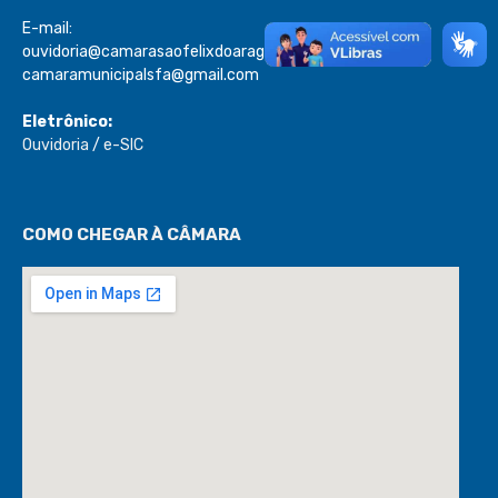
E-mail:
ouvidoria@camarasaofelixdoaraguaia.mt.gov.br
camaramunicipalsfa@gmail.com
Eletrônico:
Ouvidoria
/
e-SIC
COMO CHEGAR À CÂMARA