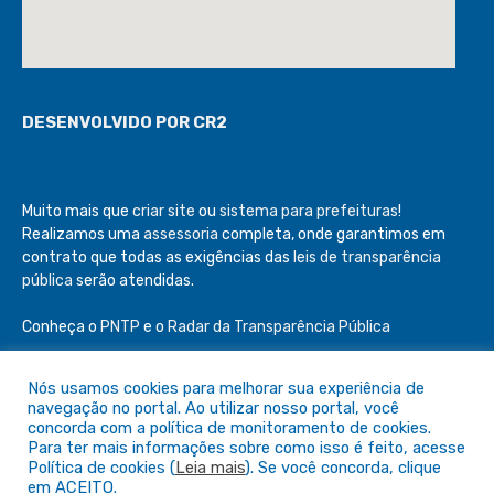
DESENVOLVIDO POR CR2
Muito mais que
criar site
ou
sistema para prefeituras
!
Realizamos uma
assessoria
completa, onde garantimos em
contrato que todas as exigências das
leis de transparência
pública
serão atendidas.
Conheça o
PNTP
e o
Radar da Transparência Pública
Nós usamos cookies para melhorar sua experiência de
navegação no portal. Ao utilizar nosso portal, você
concorda com a política de monitoramento de cookies.
Todos os direitos reservados a Câmara de São Félix do Araguaia
Para ter mais informações sobre como isso é feito, acesse
Política de cookies (
Leia mais
). Se você concorda, clique
em ACEITO.