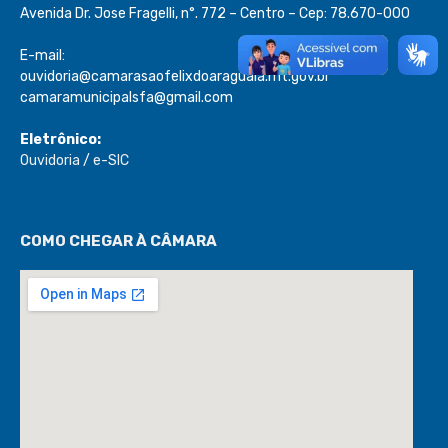
Avenida Dr. Jose Fragelli, n°. 772 – Centro – Cep: 78.670-000
E-mail:
ouvidoria@camarasaofelixdoaraguaia.mt.gov.br
camaramunicipalsfa@gmail.com
Eletrônico:
Ouvidoria
/
e-SIC
COMO CHEGAR À CÂMARA