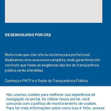
DESENVOLVIDO POR CR2
Muito mais que
criar site
ou
sistema para prefeituras
!
Realizamos uma
assessoria
completa, onde garantimos em
contrato que todas as exigências das
leis de transparência
pública
serão atendidas.
Conheça o
PNTP
e o
Radar da Transparência Pública
Nós usamos cookies para melhorar sua experiência de
navegação no portal. Ao utilizar nosso portal, você
concorda com a política de monitoramento de cookies.
Todos os direitos reservados a Câmara de São Félix do Araguaia
Para ter mais informações sobre como isso é feito, acesse