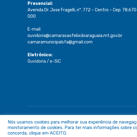
Presencial:
Avenida Dr. Jose Fragelli, n°. 772 – Centro – Cep: 78.670
000
E-mail:
ouvidoria@camarasaofelixdoaraguaia.mt.gov.br
camaramunicipalsfa@gmail.com
Eletrônico:
Ouvidoria
/
e-SIC
Todos os direitos reservados a Câmara de São Félix do A
Nós usamos cookies para melhorar sua experiência de navegação 
monitoramento de cookies. Para ter mais informações sobre com
concorda, clique em ACEITO.