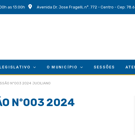
00h as 13:00h
Avenida Dr. Jose Fragelli, n°. 772 - Centro - Cep: 78
 LEGISLATIVO
O MUNICÍPIO
SESSÕES
ATE
SSÃO Nº003 2024 JUCILIANO
O Nº003 2024