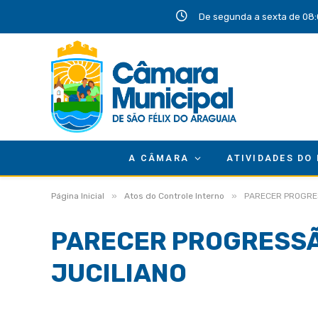
De segunda a sexta de 08:
A CÂMARA
ATIVIDADES DO
»
»
Página Inicial
Atos do Controle Interno
PARECER PROGRE
PARECER PROGRESSÃ
JUCILIANO