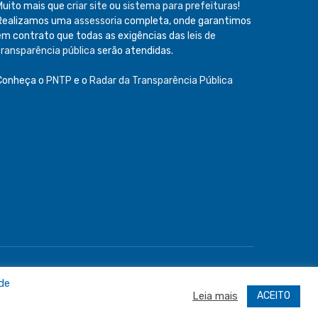
Muito mais que
criar site
ou
sistema para prefeituras
!
Realizamos uma
assessoria
completa, onde garantimos
em contrato que todas as exigências das
leis de
transparência pública
serão atendidas.
Conheça o
PNTP
e o
Radar da Transparência Pública
e
Acessar Área Administrativa
Acessar o Webmail
 de
ACEITO
Leia mais