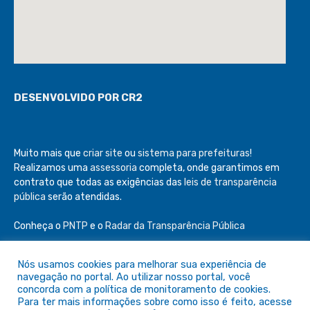
DESENVOLVIDO POR CR2
Muito mais que
criar site
ou
sistema para prefeituras
!
Realizamos uma
assessoria
completa, onde garantimos em
contrato que todas as exigências das
leis de transparência
pública
serão atendidas.
Conheça o
PNTP
e o
Radar da Transparência Pública
Nós usamos cookies para melhorar sua experiência de
navegação no portal. Ao utilizar nosso portal, você
concorda com a política de monitoramento de cookies.
Todos os direitos reservados a Câmara de São Félix do Araguaia
Para ter mais informações sobre como isso é feito, acesse