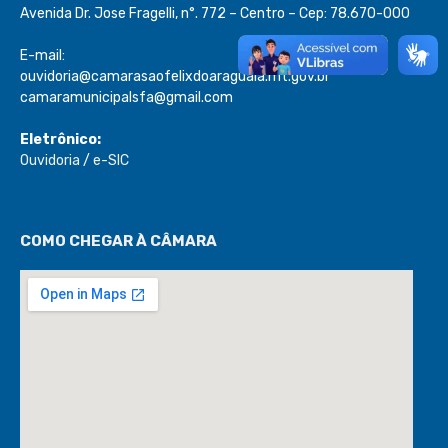
Avenida Dr. Jose Fragelli, n°. 772 – Centro – Cep: 78.670-000
E-mail:
ouvidoria@camarasaofelixdoaraguaia.mt.gov.br
camaramunicipalsfa@gmail.com
Eletrônico:
Ouvidoria
/
e-SIC
COMO CHEGAR À CÂMARA