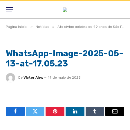
»
»
Página Inicial
Notícias
Ato cívico celebra os 49 anos de São Félix do Araguaia com união e espírito de pertencimento
WhatsApp-Image-2025-05-
13-at-17.05.23
De
Víctor Alex
19 de maio de 2025
Facebook
Twitter
Pinterest
LinkedIn
Tumblr
Email