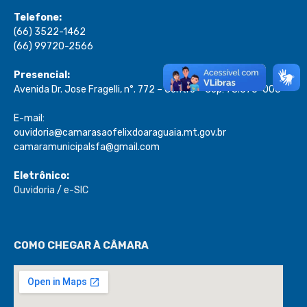
Telefone:
(66) 3522-1462
(66) 99720-2566
Presencial:
Avenida Dr. Jose Fragelli, n°. 772 – Centro – Cep: 78.670-000
E-mail:
ouvidoria@camarasaofelixdoaraguaia.mt.gov.br
camaramunicipalsfa@gmail.com
Eletrônico:
Ouvidoria
/
e-SIC
COMO CHEGAR À CÂMARA