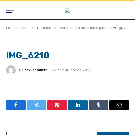
»
»
Página Inicial
Notícias
Associação dos Municípios do Araguaia sedia audiência regional em São Félix do Araguaia com foco em inclusão e responsabilidade social
IMG_6210
De
cr2-admin12
27 de outubro de 2025
Facebook
Twitter
Pinterest
LinkedIn
Tumblr
Email