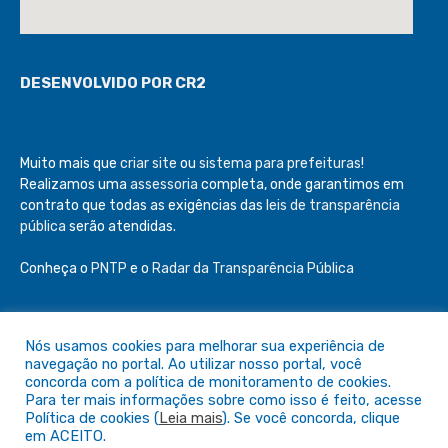
DESENVOLVIDO POR CR2
Muito mais que
criar site
ou
sistema para prefeituras
!
Realizamos uma
assessoria
completa, onde garantimos em
contrato que todas as exigências das
leis de transparência
pública
serão atendidas.
Conheça o
PNTP
e o
Radar da Transparência Pública
Nós usamos cookies para melhorar sua experiência de
navegação no portal. Ao utilizar nosso portal, você
Todos os direitos reservados a Câmara de São Félix do Araguaia
concorda com a política de monitoramento de cookies.
Para ter mais informações sobre como isso é feito, acesse
Política de cookies (
Leia mais
). Se você concorda, clique
Mapa do Site
Acessar Área Administrativa
em ACEITO.
Acessar o Webmail