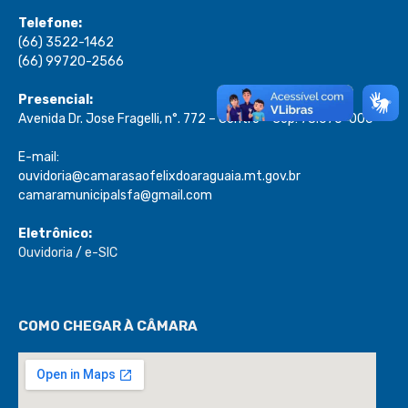
Telefone:
(66) 3522-1462
(66) 99720-2566
Presencial:
Avenida Dr. Jose Fragelli, n°. 772 – Centro – Cep: 78.670-000
E-mail:
ouvidoria@camarasaofelixdoaraguaia.mt.gov.br
camaramunicipalsfa@gmail.com
Eletrônico:
Ouvidoria
/
e-SIC
COMO CHEGAR À CÂMARA