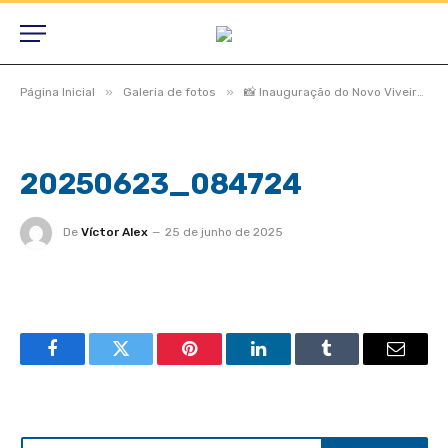
»
»
Página Inicial
Galeria de fotos
📸 Inauguração do Novo Viveiro de Mudas – Araguaia
20250623_084724
De
Víctor Alex
25 de junho de 2025
Facebook
Twitter
Pinterest
LinkedIn
Tumblr
Email